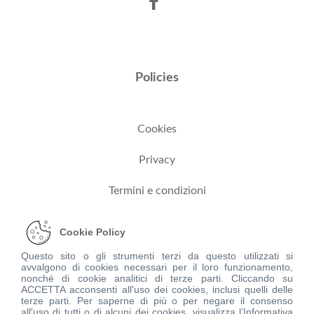
Policies
Cookies
Privacy
Termini e condizioni
Cookie Policy
Dove trovarci
Questo sito o gli strumenti terzi da questo utilizzati si
avvalgono di cookies necessari per il loro funzionamento,
nonché di cookie analitici di terze parti. Cliccando su
ACCETTA acconsenti all'uso dei cookies, inclusi quelli delle
Via Torresana, 2 - 43043 Borgo val di taro (PR)
terze parti. Per saperne di più o per negare il consenso
all'uso di tutti o di alcuni dei cookies, visualizza l’Informativa