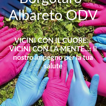
Albareto ODV
VICINI CON IL CUORE...
VICINI CON LA MENTE...: Il
nostro impegno per la tua
salute